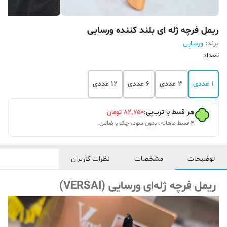
ریمل فرچه ژله ای بلند کننده ورسایی
برند:
ورسایی
تعداد
1 عددی
3 عددی
6 عددی
12 عددی
هر قسط با ترب‌پی:
۸۲٬۷۵۰
تومان
۴ قسط ماهانه. بدون سود، چک و ضامن.
توضیحات
مشخصات
نظرات کاربران
ریمل فرچه ژله‌ای ورسایی (VERSAI)