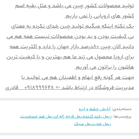
تولید محصولات کشور چین می باشد و مثل بقیه اسم
کشور های اروپایی را نمی یاریم
یک نکته اینکه میگیم تولید چین خدای نکرده به معنای
بی کیفیت بودن و بد بودن محصولات نیست همه هم می
دانید الان چین 80درصد بازار جهان را دارد و اکثریت همه
برای اروپا محصول می زند ما هم بهترین و با کیفیت ترین
هاشون را براتون می آوریم
جهت هر گونه رفع ابهام و اطمینان هم می توانید با
مدیریت فروشگاه در ارتباط باشد -= 0918999648 قادری
دسته‌بندی
:
آرایش چشم و ابرو
برچسب‌ها :
ریمل بلند کننده
ریمل فرچه ژله ای
ریمل ضد حساسیت
ریمل خوب
ریمل سبک