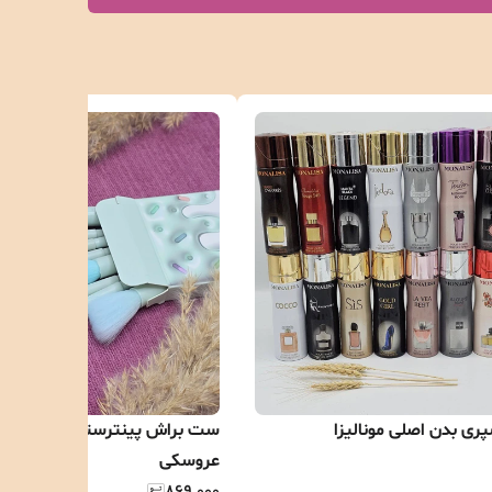
ری بدن اصلی مونالیزا
ست براش پینترستی 8 تکه
عروسکی