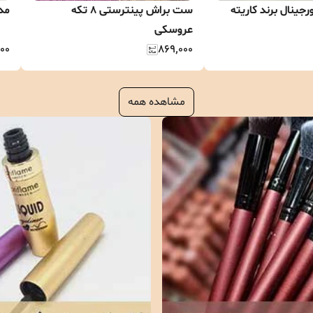
نال برند کاریته
ست براش پینترستی 8 تکه
مدا
عروسکی
۰۰
۸۶۹٬۰۰۰
مشاهده همه