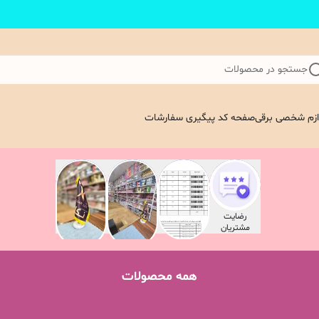
جستجو در محصولات
ازم شخصی برقی
صفحه کد پیگیری سفارشات
رضایت
بارکد مرسولات
بسته بندی
ویدیو کامل از
مشتریان
پستی
روزانه
فروشگاه نگار
محصولات
لوکس
همه محصولات