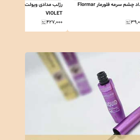
د چشم سرمه فلورمار Flormar
رژلب مدادی ویولت تراش دار
VIOLET
۴۲۷٬۰۰۰
۳۹٬۰