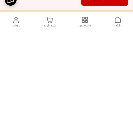
خانه
دسته‌بندی
سبد خرید
پروفایل
دسترسی سریع
تماس با ما
شکایات
درباره ما
صفحه کد پیگیری سفارشات
رضایت مشتریان
قوانین و مقررات
سیاست حریم خصوصی