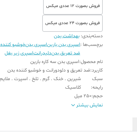
فروش بصورت 12 عددی میکس
فروش بصورت 24 عددی میکس
دسته‌بندی
:
بهداشت بدن
برچسب‌ها :
اسپری بدن بارین
اسپری بدن
خوشبو کننده 
ضد تعریق بدن
دئیدرانت
اسپری زیر بغل
نام محصول
:
اسپری بدن سه کاره بارین
کاربرد
:
ضد تعریق و دئودورانت و خوشبو کننده بدن
سبک
شیرین . خنک . گرم . تلخ . اسپرت . ملایم 
رایحه
:
کلاسیک
حجم
:
250 میل
تاریخ انقضا
:
2027/07/10
نمایش بیشتر