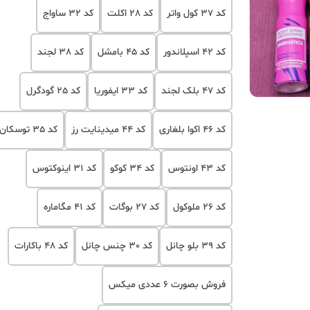
کد 37 کول واتر
کد 28 اکلت
کد 32 ساواج
کد 42 اسپلاندور
کد 45 بامشل
کد 38 لجند
کد 47 بلک لجند
کد 33 ایفوریا
کد 25 گودگرل
کد 46 اکوا بلغاری
کد 44 میدینایت رز
کد 35 توسکان
کد 43 اونتوس
کد 34 کوکو
کد 31 اینوکتوس
کد 26 ملوکول
کد 27 بوگات
کد 41 مگاماره
کد 39 بلو چانل
کد 30 چنس چانل
کد 48 باکارات
فروش بصورت 6 عددی میکس