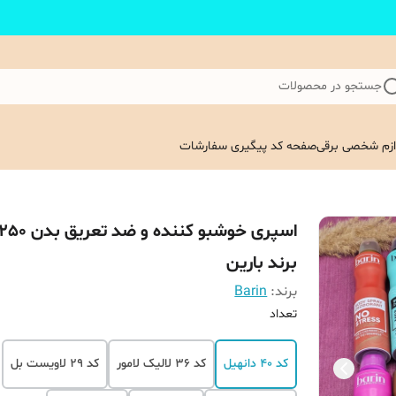
جستجو در محصولات
ازم شخصی برقی
صفحه کد پیگیری سفارشات
برند بارین
برند:
Barin
تعداد
کد 40 دانهیل
کد 36 لالیک لامور
کد 29 لاویست بل