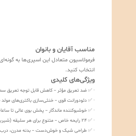
مناسب آقایان و بانوان
فرمولاسیون متعادل این اسپری‌ها به گونه‌ای 
انتخاب کنید.
ویژگی‌های کلیدی
· ✅ ضد تعریق مؤثر – کاهش قابل توجه تعریق س
· ✅ دئودورانت قوی – خنثی‌سازی باکتری‌های مولد ب
· ✅ خوشبوکننده ماندگار – پخش بوی عالی تا ساعا
· ✅ ۲۴ رایحه خاص – متنوع برای هر سلیقه (شیرین، خنک، گرم، تلخ، اسپرت، ملایم، کلاسیک)
· ✅ طراحی شیک و خوش‌دست – بدنه مدرن، درب