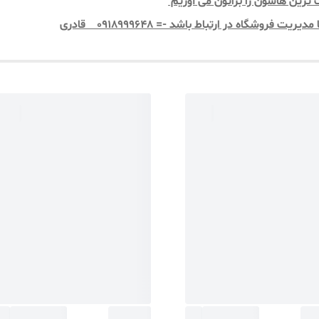
ت ترین هاشون را براتون می آوریم
روشگاه در ارتباط باشد -= 0918999648 قادری