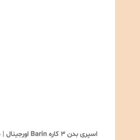
اسپری بدن ۳ کاره Barin اورجینال | ضد تعریق + دئودورانت + خوشبوکننده