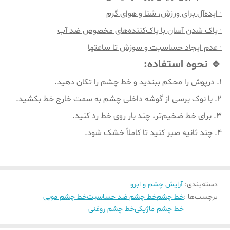
· ایده‌آل برای ورزش، شنا و هوای گرم
· پاک شدن آسان با پاک‌کننده‌های مخصوص ضد آب
· عدم ایجاد حساسیت و سوزش تا ساعتها
🔹 نحوه استفاده:
1. درپوش را محکم ببندید و خط چشم را تکان دهید.
2. با نوک برسی از گوشه داخلی چشم به سمت خارج خط بکشید.
3. برای خط ضخیم‌تر، چند بار روی خط رد کنید.
4. چند ثانیه صبر کنید تا کاملاً خشک شود.
دسته‌بندی
:
آرایش چشم و ابرو
برچسب‌ها :
خط چشم
خط چشم ضد حساسیت
خط چشم مویی
خط چشم ماژیکی
خط چشم روغنی