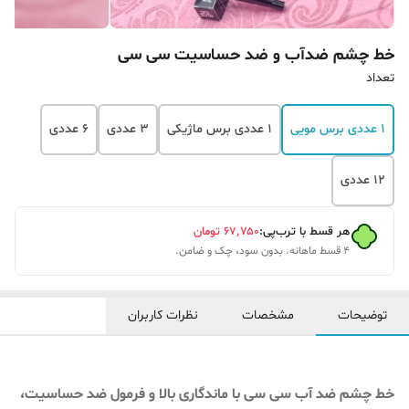
خط چشم ضدآب و ضد حساسیت سی سی
تعداد
1 عددی برس مویی
1 عددی برس ماژیکی
3 عددی
6 عددی
12 عددی
هر قسط با ترب‌پی:
۶۷٬۷۵۰
تومان
۴ قسط ماهانه. بدون سود، چک و ضامن.
توضیحات
مشخصات
نظرات کاربران
خط چشم ضد آب سی سی با ماندگاری بالا و فرمول ضد حساسیت،