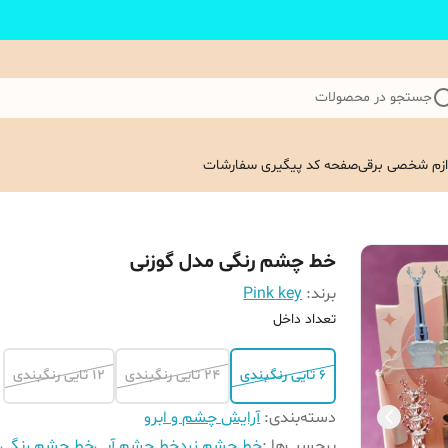
جستجو در محصولات
ازم شخصی برقی
صفحه کد پیگیری سفارشات
خط چشم رنگی مدل گوزنی
برند:
Pink key
تعداد داخل
6 تایی رنگبندی
24 تایی رنگبندی
12 تایی رنگبندی
دسته‌بندی
:
آرایش چشم و ابرو
برچسب‌ها :
خط چشم زرد
خط چشم آبی
خط چشم رنگی