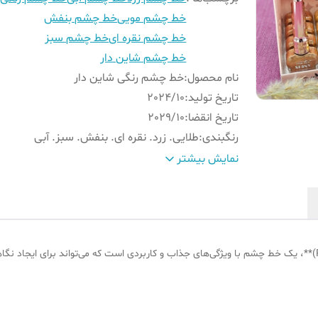
خط چشم مویی
خط چشم بنفش
خط چشم نقره ای
خط چشم سبز
خط چشم شاین دار
نام محصول
:
خط چشم رنگی شاین دار
تاریخ تولید
:
2024/10
تاریخ انقضا
:
2029/10
رنگبندی
:
طلایی. زرد. نقره ای. بنفش. سبز. آبی
حداقل سفارش
:
6 عدد رنگ‌بندی
نمایش بیشتر
ضد آب
:
بله
حجم
:
8 میل
برند
:
پینک کی
این محصول، **خط چشم رنگی گوزنی پنک کی (Pink Key)**، یک خط چشم با ویژگی‌های جذاب و کاربردی است که می