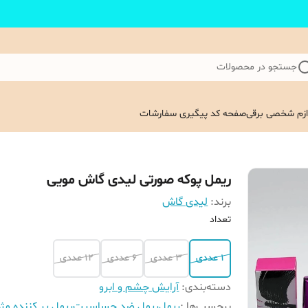
جستجو در محصولات
ازم شخصی برقی
صفحه کد پیگیری سفارشات
ریمل پوکه صورتی لیدی گاش مویی
برند:
لیدی گاش
تعداد
1 عددی
3 عددی
6 عددی
12 عددی
دسته‌بندی
:
آرایش چشم و ابرو
برچسب‌ها :
ریمل
ریمل ضد حساسیت
ریمل پر کننده مژه