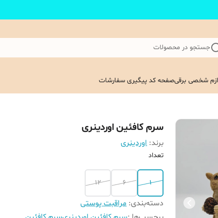
جستجو در محصولات
ازم شخصی برقی
صفحه کد پیگیری سفارشات
سرم کافئین اوردینری
برند:
اوردینری
تعداد
12
6
1
دسته‌بندی
:
مراقبت پوستی
برچسب‌ها :
سرم کافئین اوردینری
سرم کافئین