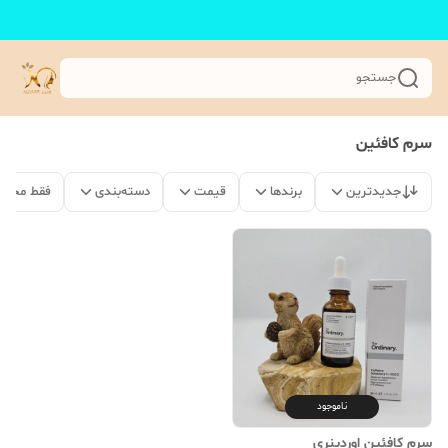
جستجو
سرم کافئین
جدیدترین
برندها
قیمت
دسته‌بندی
فقط محصو
ناموجود
سرم کافئین اوردینری