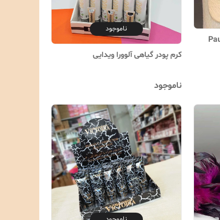
ناموجود
ادوام پولادورف Paula
کرم پودر گیاهی آلوورا ویدایی
ناموجود
ناموجود