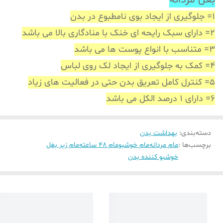
بغل مردانه
1= جلوگیری از ایجاد بوی نامطبوع در بدن
2= دارای سبک رایحه ای خنک با منادگاری بالا می باشد
3= متناسب با انواع پوست ها می باشد
4= کمک به جلوگیری از ایجاد لک روی لباس
5= کنترل کامل تعریق بدن حتی در فعالیت های زیاد
6= دارای 1 درصد الکل می باشد
دسته‌بندی
:
بهداشت بدن
برچسب‌ها :
مام مردانه
مام خوشبو
مام 48 ساعته
مام زیر بغل
خوشبو کننده بدن