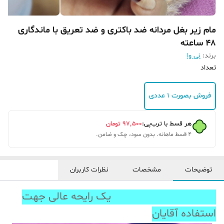
مام زیر بغل مردانه ضد باکتری و ضد تعریق با ماندگاری
48 ساعته
برند:
نی وا
تعداد
فروش بصورت 1 عددی
هر قسط با ترب‌پی:
۹۷٬۵۰۰
تومان
۴ قسط ماهانه. بدون سود، چک و ضامن.
توضیحات
مشخصات
نظرات کاربران
یک رایحه عالی جهت
استفاده آقایان