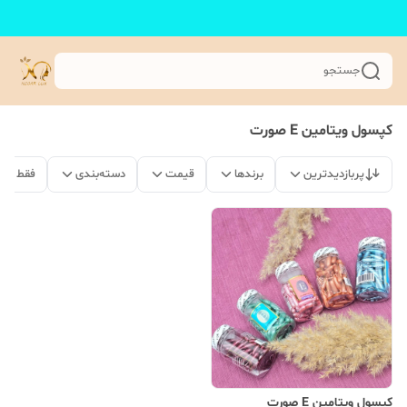
جستجو
کپسول ویتامین E صورت
پربازدیدترین
برندها
قیمت
دسته‌بندی
فقط مح
کپسول ویتامین E صورت