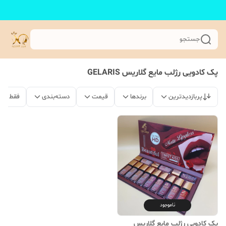
جستجو
پک کادویی رژلب مایع گلاریس GELARIS
پربازدیدترین
برندها
قیمت
دسته‌بندی
فقط مح
ناموجود
پک کادویی رژلب مایع گلاریس