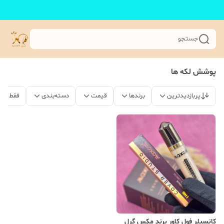
جستجو
پوشش لکه ها
پربازدیدترین
برندها
قیمت
دسته‌بندی
فقط مح
کانسیلر فول کاور برند مکس گرل