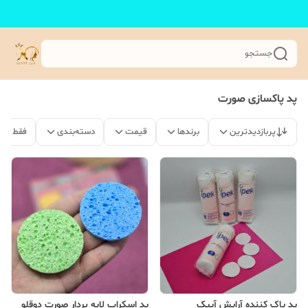
جستجو
پد پاکسازی صورت
پربازدیدترین
برندها
قیمت
دسته‌بندی
فقط مح
پد پاک کننده آرایش آیپک
پد اسکراپ لایه بردار صورت دوقلو