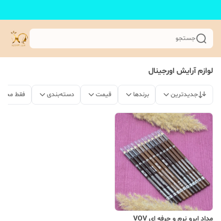
جستجو
لوازم آرایش اورجینال
جدیدترین
برندها
قیمت
دسته‌بندی
فقط محصو
مداد ابرو نرم و حرفه ای VOV