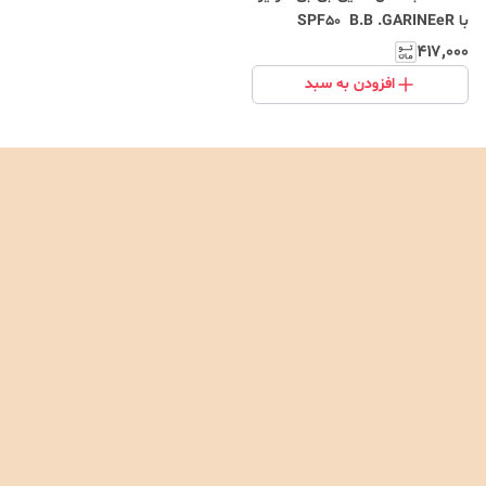
با SPF50 B.B .GARINEeR
۴۱۷٬۰۰۰
افزودن به سبد