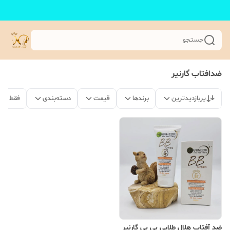
جستجو
ضدافتاب گارنیر
پربازدیدترین
برندها
قیمت
دسته‌بندی
فقط مح
ضد آفتاب هلال طلایی بی بی گارنیر