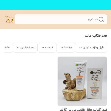
جستجو
ضدافتاب مات
پربازدیدترین
برندها
قیمت
دسته‌بندی
فقط مح
ضد آفتاب هلال طلایی بی بی گارنیر