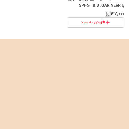
با SPF50 B.B .GARINEeR
۴۱۷٬۰۰۰
افزودن به سبد