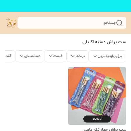
جستجو
ست براش دسته اکلیلی
پربازدیدترین
برندها
قیمت
دسته‌بندی
فقط مح
ناموجود
ست براش چهار تکه ماهی