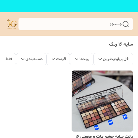
جستجو
سایه 16 رنگ
پربازدیدترین
برندها
قیمت
دسته‌بندی
فقط مح
پالت سایه چشم مات و مخملی 16