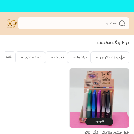
جستجو
در 6 رنگ مختلف
پربازدیدترین
برندها
قیمت
دسته‌بندی
فقط مح
ناموجود
خط چشم ماژیکی رنگی تاتو