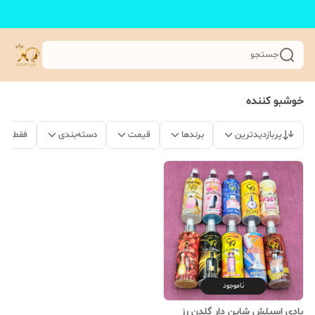
جستجو
خوشبو کننده
پربازدیدترین
برندها
قیمت
دسته‌بندی
فقط مح
ناموجود
بادی اسپلش شاین دار گلدن رز