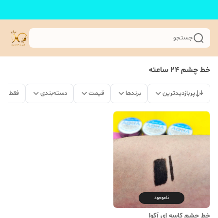
جستجو
خط چشم 24 ساعته
پربازدیدترین
برندها
قیمت
دسته‌بندی
فقط مح
ناموجود
خط چشم کاسه ای آکوا