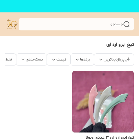
جستجو
تیغ ابرو اره ای
پربازدیدترین
برندها
قیمت
دسته‌بندی
فقط مح
تیغ ابرو اره ای 3 عددی ویولا