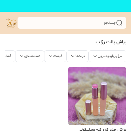
جستجو
براش پالت رژلب
پربازدیدترین
برندها
قیمت
دسته‌بندی
فقط مح
براش چند کاره کله سیلیکونی