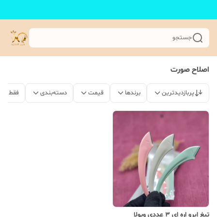
جستجو
اصلاح صورت
پربازدیدترین
برندها
قیمت
دسته‌بندی
فقط مح
تیغ ابرو اره ای 3 عددی ویولا