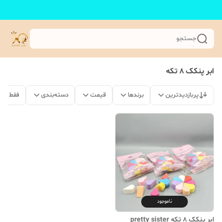
جستجو
ابر پنکک 8 تکه
پربازدیدترین
برندها
قیمت
دسته‌بندی
فقط مح
ناموجود
ابر پنکک 8 تکه pretty sister