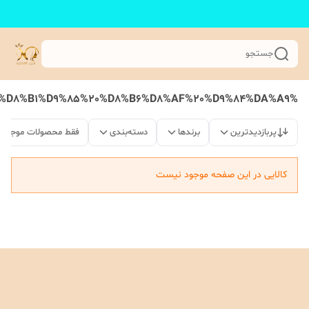
جستجو
%DA%A9%D8%B1%D9%85%20%D8%B6%D8%AF%20%D9%84%DA%A9
پربازدیدترین
برندها
دسته‌بندی
فقط محصولات موجود
کالایی در این صفحه موجود نیست