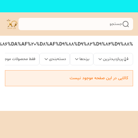
جستجو
%D8%B4%D8%A7%D9%85%D9%BE%D9%88%20%D8%B1%D9%86%DA%AF%20%D8%AF%D9%88%D9%82%D9%84%D9%88
پربازدیدترین
برندها
دسته‌بندی
فقط محصولات موجود
کالایی در این صفحه موجود نیست