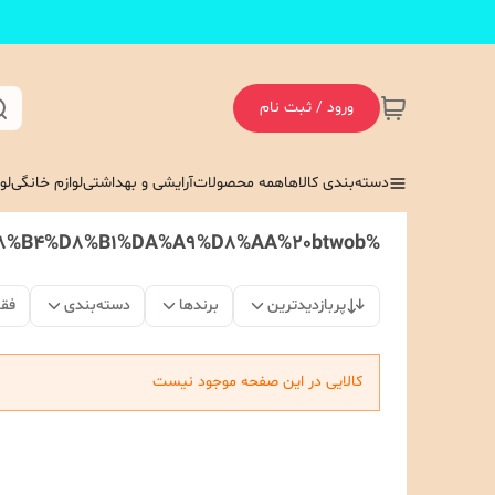
ورود / ثبت نام
دسته‌بندی کالاها
همه محصولات
آرایشی و بهداشتی
لوازم خانگی
لو
%D8%B1%DA%98%D9%84%D8%A8%20%D8%AC%D8%A7%D9%85%D8%AF%20%D9%85%D8%AE%D9%85%D9%84%DB%8C%20%D8%B4%D8%B1%DA%A9%D8%AA%20btwob
پربازدیدترین
برندها
دسته‌بندی
فق
کالایی در این صفحه موجود نیست