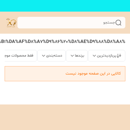
جستجو
%D8%B1%D9%88%D8%BA%D9%86%20%D8%A2%D8%B1%DA%AF%D8%A7%D9%86%20%D8%AE%D9%88%D8%A8
پربازدیدترین
برندها
دسته‌بندی
فقط محصولات موجود
کالایی در این صفحه موجود نیست