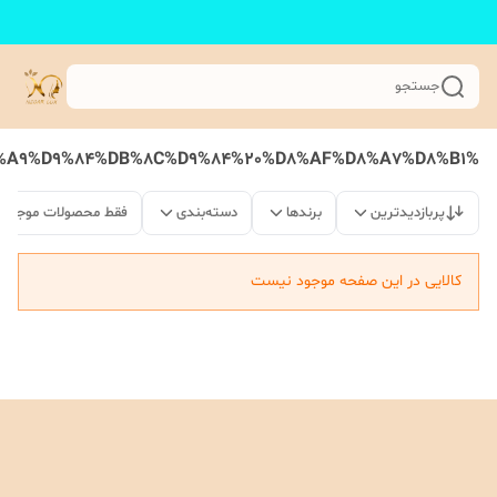
جستجو
%D8%A8%D8%B1%D9%82%20%D9%84%D8%A8%20%D8%A7%DA%A9%D9%84%DB%8C%D9%84%20%D8%AF%D8%A7%D8%B1
پربازدیدترین
برندها
دسته‌بندی
فقط محصولات موجود
کالایی در این صفحه موجود نیست