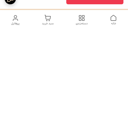
خانه
دسته‌بندی
سبد خرید
پروفایل
دسترسی سریع
تماس با ما
شکایات
درباره ما
صفحه کد پیگیری سفارشات
رضایت مشتریان
قوانین و مقررات
سیاست حریم خصوصی