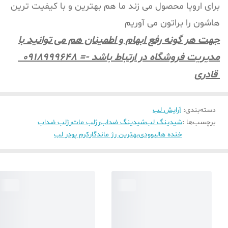
برای اروپا محصول می زند ما هم بهترین و با کیفیت ترین
هاشون را براتون می آوریم
جهت هر گونه رفع ابهام و اطمینان هم می توانید با
مدیریت فروشگاه در ارتباط باشد -= 0918999648
قادری
دسته‌بندی
:
آرایش لب
برچسب‌ها :
شیدینگ لب
شیدینگ ضداب
رژلب مات
رژلب ضداب
خنده هالیوودی
بهترین رژ ماندگار
کرم پودر لب