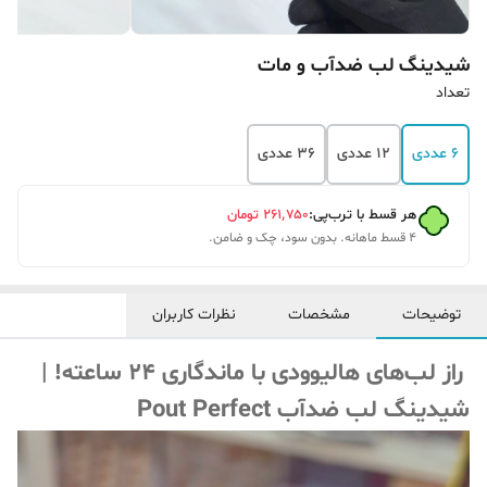
شیدینگ لب ضدآب و مات
تعداد
6 عددی
12 عددی
36 عددی
هر قسط با ترب‌پی:
۲۶۱٬۷۵۰
تومان
۴ قسط ماهانه. بدون سود، چک و ضامن.
توضیحات
مشخصات
نظرات کاربران
راز لب‌های هالیوودی با ماندگاری ۲۴ ساعته! |
شیدینگ لب ضدآب Pout Perfect