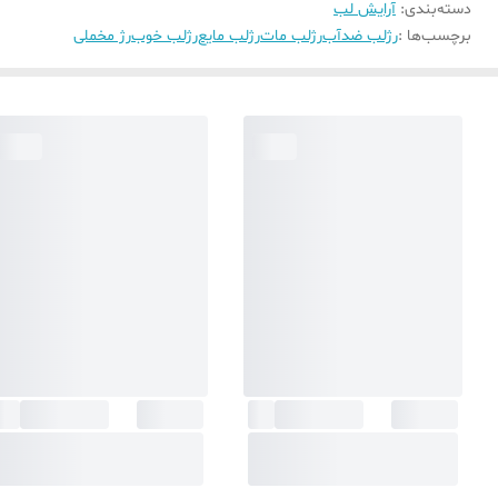
دسته‌بندی
:
آرایش لب
برچسب‌ها :
رژلب ضدآب
رژلب مات
رژلب مایع
رژلب خوب
رژ مخملی