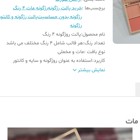
برچسب‌ها :
خرید پالت رژگونه
رژگونه مات 4 رنگ
رژگونه بدون حساسیت
پالت رژگونه و کانتور
رژگونه
نام محصول
:
پالت روژگونه 4 رنگ
تعداد رنگ
:
هر قالب شامل 4 رنگ مختلف می باشد
نوع بافت
:
مات و مخملی
کاربرد
:
استفاده به عنوان روژگونه و سایه و کانتور
مناسب برای
:
انواع پوست
نمایش بیشتر
تاریخ تولید
:
2026/02
تاریخ انقضا
:
2030/02
وزن
:
هر قالب 12 گرم می باشد
کشور تولید کننده
:
چین