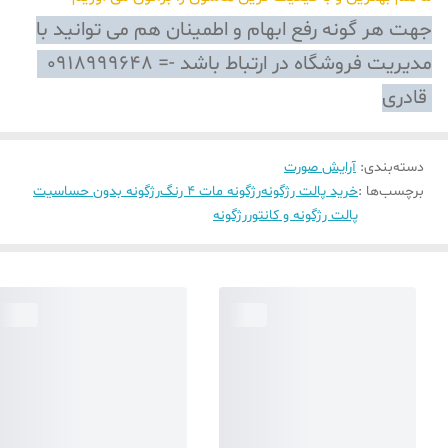
جهت هر گونه رفع ابهام و اطمینان هم می توانید با
مدیریت فروشگاه در ارتباط باشد -= 0918999648
قادری
دسته‌بندی
:
آرایش صورت
برچسب‌ها :
خرید پالت رژگونه
رژگونه مات 4 رنگ
رژگونه بدون حساسیت
پالت رژگونه و کانتور
رژگونه