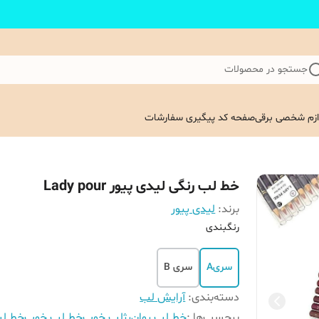
جستجو در محصولات
ازم شخصی برقی
صفحه کد پیگیری سفارشات
خط لب رنگی لیدی پیور Lady pour
برند:
لیدی پیور
رنگبندی
سریA
سری B
دسته‌بندی
:
آرایش لب
برچسب‌ها :
خط لب روان
رژلب خوب
خط لب خوب
خط لب