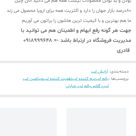
بودن و بد بودن محصولات نیست همه هم می دانید الان چین
80درصد بازار جهان را دارد و اکثریت همه برای اروپا محصول می زند
ما هم بهترین و با کیفیت ترین هاشون را براتون می آوریم
جهت هر گونه رفع ابهام و اطمینان هم می توانید با
مدیریت فروشگاه در ارتباط باشد -= 0918999648
قادری
دسته‌بندی
:
آرایش لب
برچسب‌ها :
بالم لب
نرم کننده لب
تقویت کننده لب
ویتامین لب
لیپ گلاس
بالم لب حرارتی