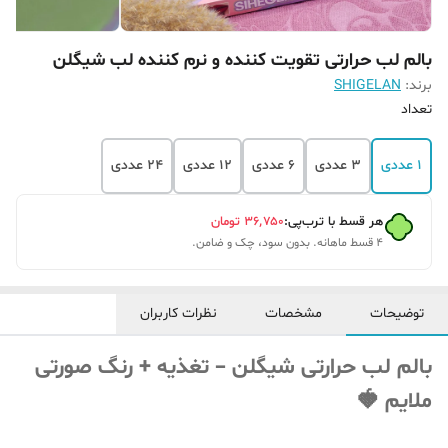
بالم لب حرارتی تقویت کننده و نرم کننده لب شیگلن
برند:
SHIGELAN
تعداد
1 عددی
3 عددی
6 عددی
12 عددی
24 عددی
هر قسط با ترب‌پی:
۳۶٬۷۵۰
تومان
۴ قسط ماهانه. بدون سود، چک و ضامن.
توضیحات
مشخصات
نظرات کاربران
بالم لب حرارتی شیگلن – تغذیه + رنگ صورتی
ملایم 🍓