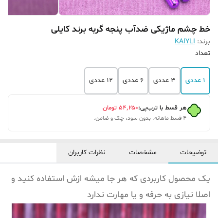
خط چشم ماژیکی ضدآب پنجه گربه برند کایلی
برند:
KAIYLI
تعداد
1 عددی
3 عددی
6 عددی
12 عددی
هر قسط با ترب‌پی:
۵۴٬۲۵۰
تومان
۴ قسط ماهانه. بدون سود، چک و ضامن.
توضیحات
مشخصات
نظرات کاربران
یک محصول کاربردی که هر جا میشه ازش استفاده کنید و
اصلا نیازی به حرفه و یا مهارت ندارد