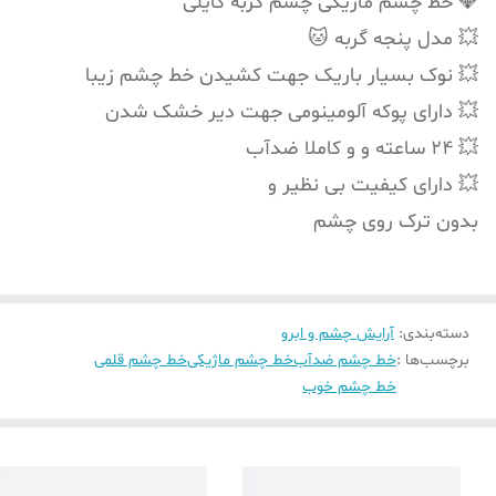
💎 خط چشم ماژیکی چشم گربه کایلی
💥 مدل پنجه گربه 🐱
💥 نوک بسیار باریک جهت کشیدن خط چشم زیبا
💥 دارای پوکه آلومینومی جهت دیر خشک شدن
💥 ۲۴ ساعته و و کاملا ضدآب
💥 دارای کیفیت بی نظیر و
بدون ترک روی چشم
دسته‌بندی
:
آرایش چشم و ابرو
برچسب‌ها :
خط چشم ضدآب
خط چشم ماژیکی
خط چشم قلمی
خط چشم خوب