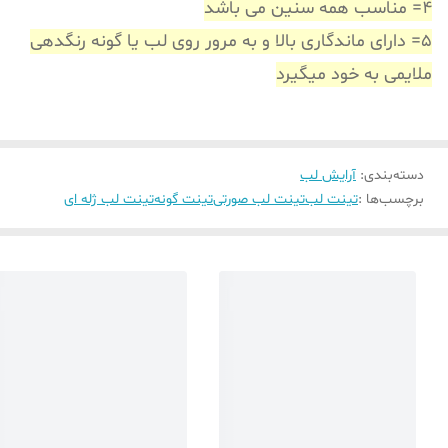
4= مناسب همه سنین می باشد
5= دارای ماندگاری بالا و به مرور روی لب یا گونه رنگدهی
ملایمی به خود میگیرد
دسته‌بندی
:
آرایش لب
برچسب‌ها :
تینت لب
تینت لب صورتی
تینت گونه
تینت لب ژله ای