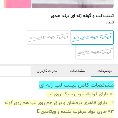
تینت لب و گونه ژله ای برند هدی
تعداد
فروش بصورت 4 تایی جور
فروش بصورت 12 تایی جور
فروش بصورت 24 تایی
توضیحات
مشخصات
نظرات کاربران
مشخصات کامل تینت لب ژله ای
1= دارای فرمولاسیونی سبک روی لب
2= دارای ظاهری درخشان و براق هم روی لب هم روی گونه
3= حاوی مواد مرطوب کننده و ویتامبن E