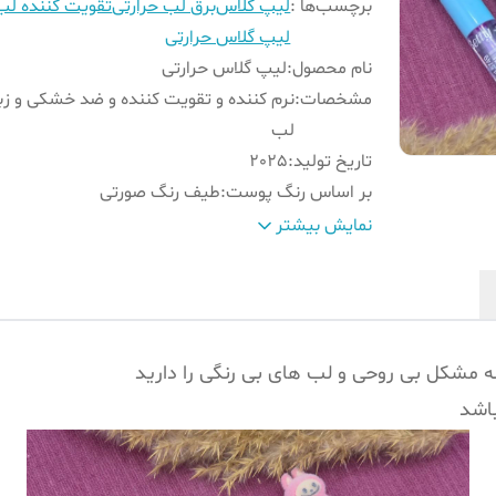
برچسب‌ها :
لیپ گلاس
برق لب حرارتی
تقویت کننده لب
لیپ گلاس حرارتی
نام محصول
:
لیپ گلاس حرارتی
مشخصات
:
نرم کننده و تقویت کننده و ضد خشکی و زب
لب
تاریخ تولید
:
2025
بر اساس رنگ پوست
:
طیف رنگ صورتی
کشور تولید کننده
:
چین
نمایش بیشتر
تاریخ انقضا
:
2030
ضدآب
:
بله
مشکل بی روحی و لب های بی رنگی را دارید
باشد