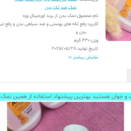
نمک ضد لک بدن
نام محصول
:
نمک بدن از برند اورجینال وزه
کاربرد
:
رفع لکه های پوستی و ضد سیاهی بدن و رفع تی
بدن و
وزن
:
430 گرم
تاریخ تولید
:
2025/05/28
تاریخ انقضا
:
2028/05/27
نمایش بیشتر
کشور تولید کننده
:
چین
مشخصات دیگر
:
مرطوب کننده و نرم کننده پوست
مناسب برای
:
انواع پوست ها می باشد
ان هستید بهترین پیشنهاد استفاده از همین نمک