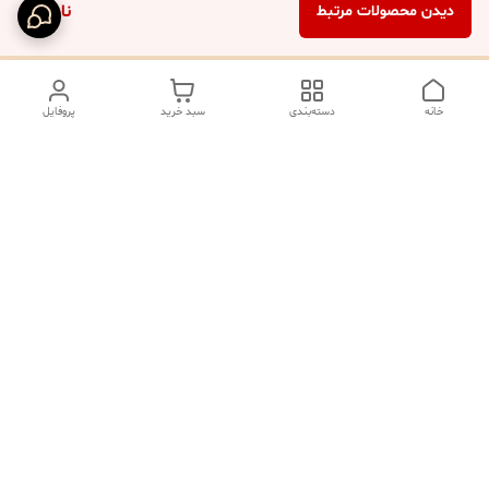
ناموجود
دیدن محصولات مرتبط
خانه
دسته‌بندی
سبد خرید
پروفایل
دسترسی سریع
تماس با ما
شکایات
درباره ما
صفحه کد پیگیری سفارشات
رضایت مشتریان
قوانین و مقررات
سیاست حریم خصوصی