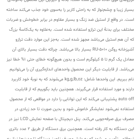
بسیار زیبا و چشم‌نواز که به‌ راحتی کاربر را به‌سوی خود جذب می‌کند ساخته
است. در واقع از استیل ضد زنگ و بسیار مقاوم در برابر خط‌وخش و ضربات
مختلف برای بدنهٔ این ترازو استفاده شده است. به‌علاوه به یک‌کاسهٔ بزرگ
که آن هم استیل می‌باشد مجهز شده است. به‌جز این موارد دقت ترازو
آشپزخانه روگن RU-5010 بسیار بالا می‌باشد. چراکه دقت بسیار بالای آن
معادل یک گرم تا ۵ کیلوگرم است و بدون هیچ‌گونه خطای حتی 1% خطا نیز
می‌باشد. از قابلیت دیگر این محصول واحدهای اندازه‌گیری آن را می‌توانیم
نام ببریم. این واحدها شامل: kg,g,lb,oz می‌شوند که به نوبهٔ خود کاربرد
دارند و مورد استفاده قرار می‌گیرند. همچنین باید بگوییم که از قابلیت
auto off پشتیبانی می‌کند که این توانایی را دارد در مواقعی که از محصول
استفاده نمی‌شود نمایشگر خاموش شود و بدین صورت تا حد زیادی در
مصرف برق صرفه‌جویی می‌کند. پنل دیجیتال با صفحه نمایش LCD نیز در
این دستگاه به کار رفته است. همچنین برق دستگاه از طریق ۲ عدد باتری
نیم‌قلمی تأمین می‌شود که به دلیل مصرف ناچیز دستگاه تا مدت‌ها نیاز به