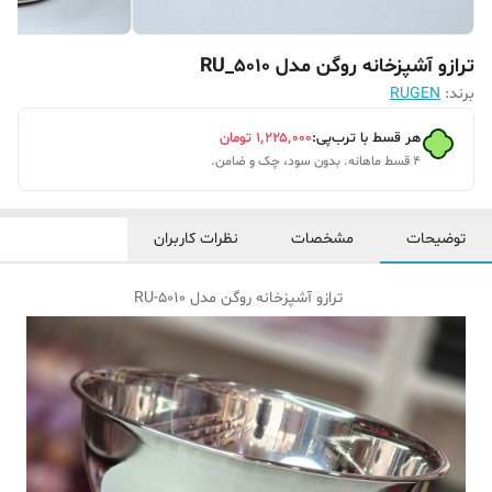
ترازو آشپزخانه روگن مدل RU_5010
برند:
RUGEN
هر قسط با ترب‌پی:
۱٬۲۲۵٬۰۰۰
تومان
۴ قسط ماهانه. بدون سود، چک و ضامن.
توضیحات
مشخصات
نظرات کاربران
ترازو آشپزخانه روگن مدل RU-5010