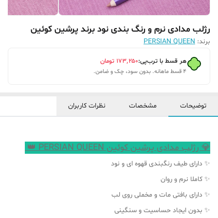
رژلب مدادی نرم و رنگ بندی نود برند پرشین کوئین
برند:
PERSIAN QUEEN
هر قسط با ترب‌پی:
۱۷۳٬۲۵۰
تومان
۴ قسط ماهانه. بدون سود، چک و ضامن.
توضیحات
مشخصات
نظرات کاربران
💎 رژلب مدادی پرشین کوئین PERSIAN QUEEN 👑
✨ دارای طیف رنگبندی قهوه ای و نود
✨ کاملا نرم و روان
✨ دارای بافتی مات و مخملی روی لب
✨ بدون ایجاد حساسیت و سنگینی