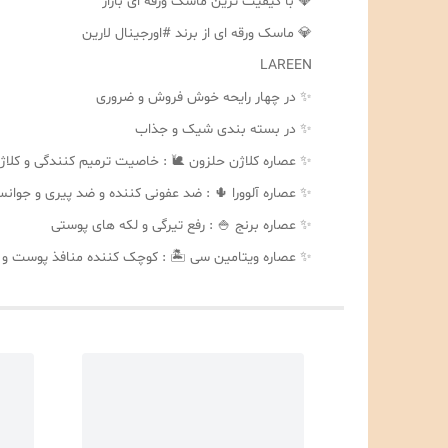
💎 با کیفیت ترین ماسک ورقه ای بازار
💎 ماسک ورقه ای از برند #اورجینال لارین
LAREEN
✨ در چهار رایحه خوش فروش و ضروری
✨ در بسته بندی شیک و جذاب
✨ عصاره کلاژن حلزون 🐌 : خاصیت ترمیم کنندگی و کلا
✨ عصاره آلوورا 🌵 : ضد عفونی کننده و ضد پیری و جوا
✨ عصاره برنج 🍚 : رفع تیرگی و لکه های پوستی
✨ عصاره ویتامین سی 🏝 : کوچک کننده منافذ پوست و