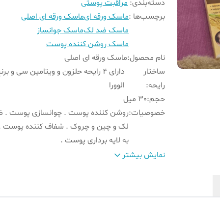
دسته‌بندی
:
مراقبت پوستی
برچسب‌ها :
ماسک ورقه ای
ماسک ورقه ای اصلی
ماسک ضد لک
ماسک جوانساز
ماسک روشن کننده پوست
نام محصول
:
ماسک ورقه ای اصلی
ساختار
دارای 4 رایحه حلزون و ویتامین سی و برن
رایحه
:
الوورا
حجم
:
30 میل
خصوصیات
:
روشن کننده پوست . چوانسازی پوست . 
لک و چین و چروک . شفاف کننده پوست .
به لایه برداری پوست .
تاریخ انقضا
:
2027/03
نمایش بیشتر
سایر
ضد پیری و کمک به کوچک کردن منافذ پو
توضیحات
:
ترمیم کننده پوست .
تعداد داخل بسته
:
هر بسته ده تایی