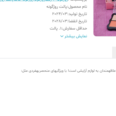
نام محصول
:
پالت روژگونه
تاریخ تولید
:
2024/03
تاریخ انقضا
:
2028/03
حداقل سفارش
:
1. پالت
کاربرد
:
استفاده هم به عنوان روژگونه و رژلب
نمایش بیشتر
مدت زمان مفید استفاده
:
24 ماه بعد از اولین استفاده
شماره رنگ
:
دارای 4 رنگ هر پالت
نوع رنگ
:
هر پالت سه رنگ مات داره و یک رنگ شاین