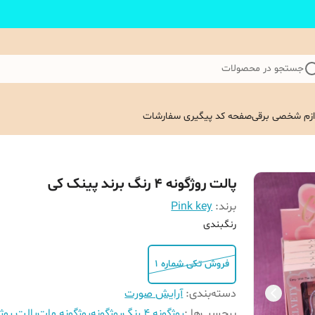
جستجو در محصولات
ازم شخصی برقی
صفحه کد پیگیری سفارشات
پالت روژگونه 4 رنگ برند پینک کی
برند:
Pink key
رنگبندی
فروش تکی شماره 1
دسته‌بندی
:
آرایش صورت
برچسب‌ها :
روژگونه 4 رنگ
روژگونه
روژگونه مات
پالت روژ