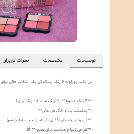
توضیحات
مشخصات
نظرات کاربران
این پالت روژگونه 4 رنگ پینک کی یک انتخاب عالی برای علاقهمندان به لوازم آرایشی است! با ویژگیهای منحصربهفردی مثل:
- **4 رنگ متنوع** (3 رنگ مات + 1 رنگ براق)
- **پیگمنت بالا و رنگدهی عالی**
- **کاربرد چندمنظوره** (روژگونه، رژلب، سایه چشم)
- **طراحی زیبا و مناسب برای هدیه** 🎁