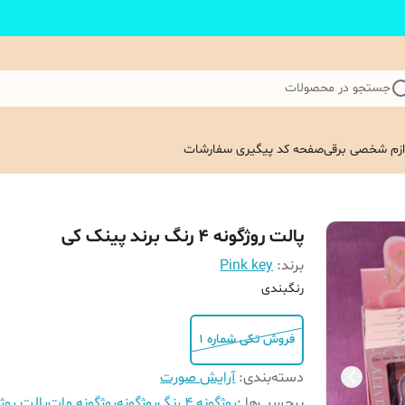
جستجو در محصولات
ازم شخصی برقی
صفحه کد پیگیری سفارشات
پالت روژگونه 4 رنگ برند پینک کی
برند:
Pink key
رنگبندی
فروش تکی شماره 1
دسته‌بندی
:
آرایش صورت
برچسب‌ها :
روژگونه 4 رنگ
روژگونه
روژگونه مات
پالت روژ