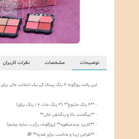
توضیحات
مشخصات
نظرات کاربران
این پالت روژگونه 4 رنگ پینک کی یک انتخاب عالی برای علاقهمندان به لوازم آرایشی است! با ویژگیهای منحصربهفردی مثل:
- **4 رنگ متنوع** (3 رنگ مات + 1 رنگ براق)
- **پیگمنت بالا و رنگدهی عالی**
- **کاربرد چندمنظوره** (روژگونه، رژلب، سایه چشم)
- **طراحی زیبا و مناسب برای هدیه** 🎁