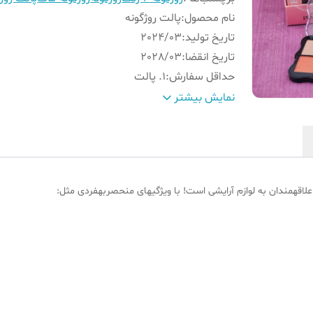
نام محصول
:
پالت روژگونه
تاریخ تولید
:
2024/03
تاریخ انقضا
:
2028/03
حداقل سفارش
:
1. پالت
کاربرد
:
استفاده هم به عنوان روژگونه و رژلب
نمایش بیشتر
مدت زمان مفید استفاده
:
24 ماه بعد از اولین استفاده
شماره رنگ
:
دارای 4 رنگ هر پالت
نوع رنگ
:
هر پالت سه رنگ مات داره و یک رنگ شاین