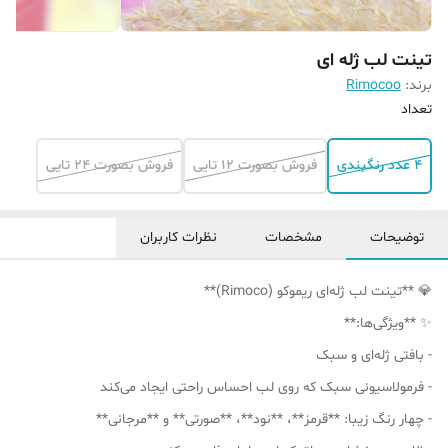
تینت لب ژله ای
برند:
Rimocoo
تعداد
4 عدد رنگبندی
فروش بصورت 12 تایی
فروش بصورت 24 تایی
توضیحات
مشخصات
نظرات کاربران
💎 **تینت لب ژله‌ای ریموکو (Rimoco)**
✨ **ویژگی‌ها:**
- بافتی ژله‌ای و سبک
- فرمولاسیونی سبک که روی لب احساس راحتی ایجاد می‌کند
- چهار رنگ زیبا: **قرمز**، **نود**، **صورتی** و **مرجانی**