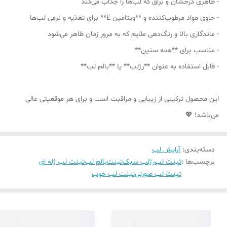
- ظاهری درخشان و براق که لب‌ها را جذاب می‌کند
- حاوی مواد مرطوب‌کننده و **ویتامین E** برای تغذیه و نرمی لب‌ها
- ماندگاری بالا و رنگ‌دهی ملایم که به مرور زمان ظاهر می‌شود
- مناسب برای **همه سنین**
- قابل استفاده به عنوان **رژلب** یا **بالم لب**
این محصول ترکیبی از زیبایی و مراقبت است و برای هر موقعیتی عالی
می‌باشد! 💖
دسته‌بندی
:
آرایش لب
برچسب‌ها :
تینت لب
رژلب سبک
تینت
بالم لب
تینت لب ژله ای
تینت لب صورتی
تینت لب خوب